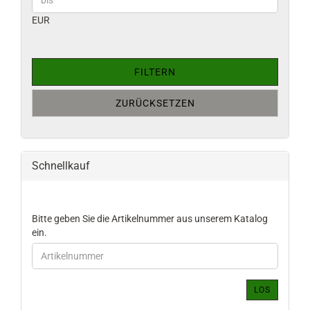
EUR
FILTERN
ZURÜCKSETZEN
Schnellkauf
BITTE
Bitte geben Sie die Artikelnummer aus unserem Katalog
GEBEN
ein.
SIE
DIE
ARTIKELNUMMER
AUS
LOS
UNSEREM