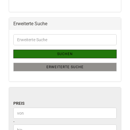
Erweiterte Suche
Erweiterte
Suche
SUCHEN
ERWEITERTE SUCHE
PREIS
PREIS
Preis bis
-