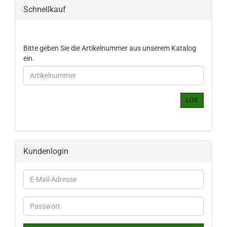
Schnellkauf
BITTE
Bitte geben Sie die Artikelnummer aus unserem Katalog
GEBEN
ein.
SIE
DIE
ARTIKELNUMMER
AUS
LOS
UNSEREM
KATALOG
EIN.
Kundenlogin
E-
Mail-
Adresse
Passwort